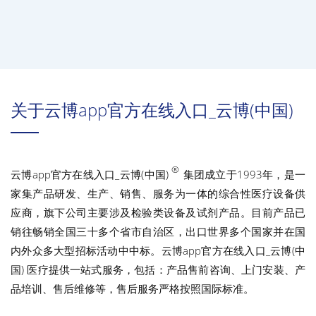
关于云博app官方在线入口_云博(中国)
®
云博app官方在线入口_云博(中国)
集团成立于1993年，是一
家集产品研发、生产、销售、服务为一体的综合性医疗设备供
应商，旗下公司主要涉及检验类设备及试剂产品。目前产品已
销往畅销全国三十多个省市自治区，出口世界多个国家并在国
内外众多大型招标活动中中标。云博app官方在线入口_云博(中
国) 医疗提供一站式服务，包括：产品售前咨询、上门安装、产
品培训、售后维修等，售后服务严格按照国际标准。