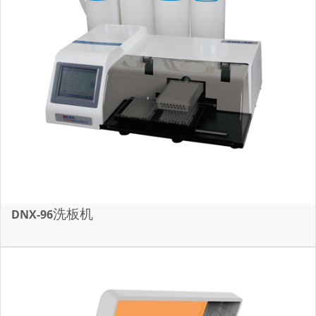
洗板机
DNX-96