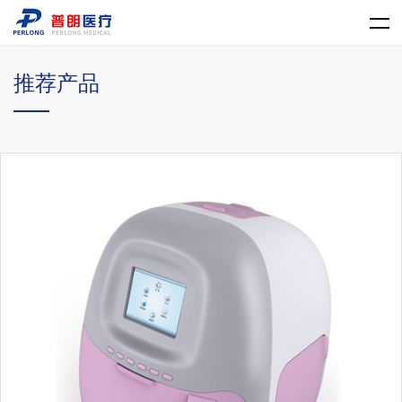
云博app官方在线入口_云博(中国)
推荐产品