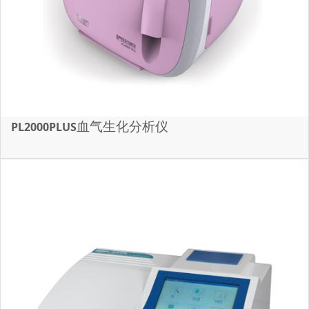
血气生化分析仪
PL2000PLUS