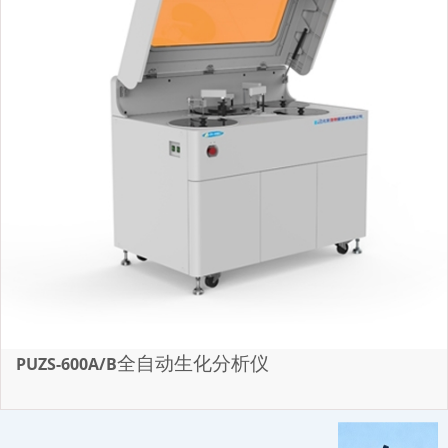
全自动生化分析仪
PUZS-600A/B