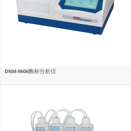
酶标分析仪
DNM-9606