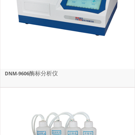
酶标分析仪
DNM-9606