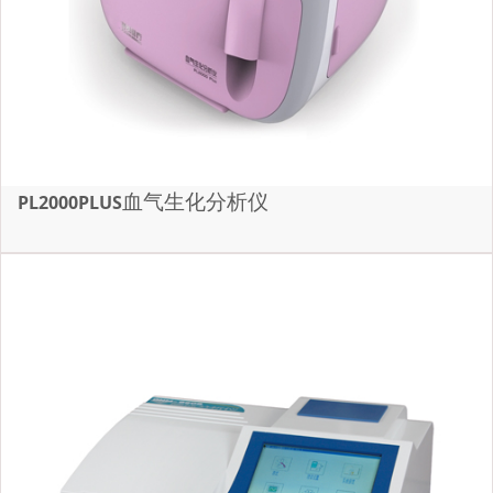
血气生化分析仪
PL2000PLUS