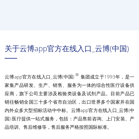
关于云博app官方在线入口_云博(中国)
®
云博app官方在线入口_云博(中国)
集团成立于1993年，是一
家集产品研发、生产、销售、服务为一体的综合性医疗设备供
应商，旗下公司主要涉及检验类设备及试剂产品。目前产品已
销往畅销全国三十多个省市自治区，出口世界多个国家并在国
内外众多大型招标活动中中标。云博app官方在线入口_云博(中
国) 医疗提供一站式服务，包括：产品售前咨询、上门安装、产
品培训、售后维修等，售后服务严格按照国际标准。